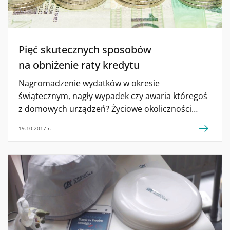
Pięć skutecznych sposobów
na obniżenie raty kredytu
Nagromadzenie wydatków w okresie
świątecznym, nagły wypadek czy awaria któregoś
z domowych urządzeń? Życiowe okoliczności
mogą sprawić, że każdy z nas może mieć
19.10.2017 r.
chwilowe problemy ze spłatą zadłużenia. Jak sobie
z nimi radzić – radzi ekspert banku Credit
Agricole. Obniżenie raty kredytu Mimo
że nie możemy obecnie narzekać na wysokie
stopy procentowe, to wypadałoby prewencyjnie
pomyśleć o tym, w jaki sposób odciążyć domowy
budżet, kiedy zauważamy, że miesięczne spłaty
[…]