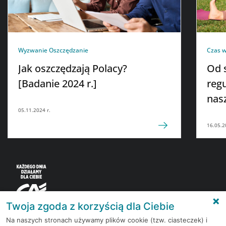
Wyzwanie Oszczędzanie
Czas 
Jak oszczędzają Polacy?
Od s
[Badanie 2024 r.]
reg
nas
05.11.2024 r.
16.05.2
Twoja zgoda z korzyścią dla Ciebie
Na naszych stronach używamy plików cookie (tzw. ciasteczek) i