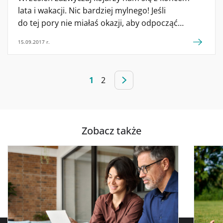
lata i wakacji. Nic bardziej mylnego! Jeśli
do tej pory nie miałaś okazji, aby odpocząć
na urlopie, to nic straconego. To najlepszy czas
15.09.2017 r.
na wakacje last minute. Podpowiadamy, w jakie
miejsca warto pojechać we wrześniu. Południe
Europy Wrzesień to wciąż dobry moment
1
2
na podróżowanie po południowych krańcach
Europy. Grecja, Włochy, wyspy na Morzu
Śródziemnym – to doskonałe kierunki na późne
wakacje. Wciąż jest dostatecznie ciepło […]
Zobacz także