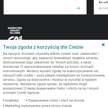
bud
02.10.2
Twoja zgoda z korzyścią dla Ciebie
Na naszych stronach używamy plików cookie (tzw. ciasteczek) i
innych technologii, aby zapewnić prawidłowe działanie serwisu,
Korzystaj z bezpłatnych materiałów, które
dostosowywać jego zawartość do Twoich potrzeb, a także
przygotowują eksperci rynku finansowego.
dostarczać Ci spersonalizowane reklamy na innych stronach
internetowych. Możesz wyrazić zgodę na wykorzystywanie lub
odrzucić pliki cookie – poza plikami niezbędnymi do funkcjonowania
Dołącz do grona subskrybentów Newslettera i bądź
serwisu. Zgody są dobrowolne i możesz je wycofać w każdym
na bieżąco z nowościami i promocjami
momencie. Wyrażenie zgody sprawi, że będziemy mogli
prezentować Ci lepiej dopasowane treści i oferty na tej i innych
stronach Credit Agricole.
Zapisz się
Analityka
Dopasowanie treści i ofert na stronie
Marketing wykonywany przez strony trzecie