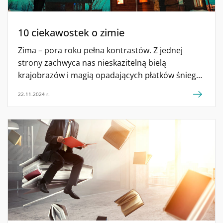
10 ciekawostek o zimie
Zima – pora roku pełna kontrastów. Z jednej
strony zachwyca nas nieskazitelną bielą
krajobrazów i magią opadających płatków śniegu,
z drugiej zaś – zmusza do zmierzenia się z
22.11.2024 r.
chłodem i wyzwaniami, jakie niesie ze sobą niska
temperatura. Poznaj niezwykłe fakty o zimie,
które nie tylko umilą wieczory pod kocem, ale
również pomogą lepiej zrozumieć jej unikalny
charakter. Gotowi na odkrywanie zimowych
tajemnic?