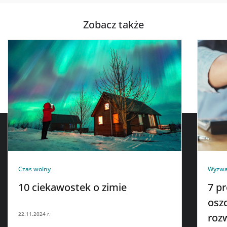
Zobacz także
Czas wolny
Wyzwa
10 ciekawostek o zimie
7 p
osz
22.11.2024 r.
roz