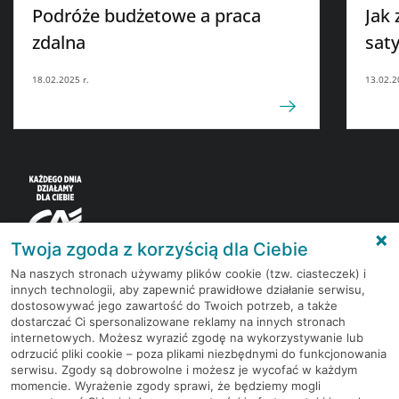
Podróże budżetowe a praca
Jak 
zdalna
sat
18.02.2025 r.
13.02.2
Twoja zgoda z korzyścią dla Ciebie
Na naszych stronach używamy plików cookie (tzw. ciasteczek) i
innych technologii, aby zapewnić prawidłowe działanie serwisu,
Korzystaj z bezpłatnych materiałów, które
dostosowywać jego zawartość do Twoich potrzeb, a także
przygotowują eksperci rynku finansowego.
dostarczać Ci spersonalizowane reklamy na innych stronach
internetowych. Możesz wyrazić zgodę na wykorzystywanie lub
odrzucić pliki cookie – poza plikami niezbędnymi do funkcjonowania
Dołącz do grona subskrybentów Newslettera i bądź
serwisu. Zgody są dobrowolne i możesz je wycofać w każdym
na bieżąco z nowościami i promocjami
momencie. Wyrażenie zgody sprawi, że będziemy mogli