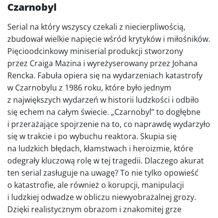
Czarnobyl
Serial na który wszyscy czekali z niecierpliwością,
zbudował wielkie napięcie wśród krytyków i miłośników.
Pięcioodcinkowy miniserial produkcji stworzony
przez Craiga Mazina i wyreżyserowany przez Johana
Rencka. Fabuła opiera się na wydarzeniach katastrofy
w Czarnobylu z 1986 roku, które było jednym
z największych wydarzeń w historii ludzkości i odbiło
się echem na całym świecie. „Czarnobyl” to dogłębne
i przerażające spojrzenie na to, co naprawdę wydarzyło
się w trakcie i po wybuchu reaktora. Skupia się
na ludzkich błędach, kłamstwach i heroizmie, które
odegrały kluczową rolę w tej tragedii. Dlaczego akurat
ten serial zasługuje na uwagę? To nie tylko opowieść
o katastrofie, ale również o korupcji, manipulacji
i ludzkiej odwadze w obliczu niewyobrażalnej grozy.
Dzięki realistycznym obrazom i znakomitej grze