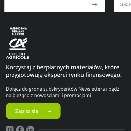
03.02.2
Korzystaj z bezpłatnych materiałów, które
przygotowują eksperci rynku finansowego.
Dołącz do grona subskrybentów Newslettera i bądź
na bieżąco z nowościami i promocjami
Zapisz się