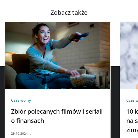
Zobacz także
Czas wolny
Czas 
Zbiór polecanych filmów i seriali
10 
o finansach
na 
zim
29.10.2024 r.