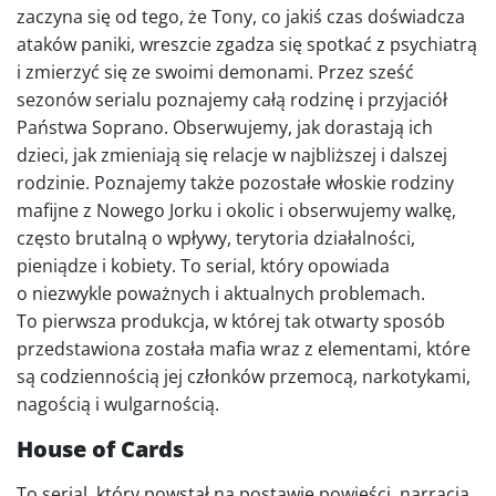
zaczyna się od tego, że Tony, co jakiś czas doświadcza
ataków paniki, wreszcie zgadza się spotkać z psychiatrą
i zmierzyć się ze swoimi demonami. Przez sześć
sezonów serialu poznajemy całą rodzinę i przyjaciół
Państwa Soprano. Obserwujemy, jak dorastają ich
dzieci, jak zmieniają się relacje w najbliższej i dalszej
rodzinie. Poznajemy także pozostałe włoskie rodziny
mafijne z Nowego Jorku i okolic i obserwujemy walkę,
często brutalną o wpływy, terytoria działalności,
pieniądze i kobiety. To serial, który opowiada
o niezwykle poważnych i aktualnych problemach.
To pierwsza produkcja, w której tak otwarty sposób
przedstawiona została mafia wraz z elementami, które
są codziennością jej członków przemocą, narkotykami,
nagością i wulgarnością.
House of Cards
To serial, który powstał na postawie powieści, narracja