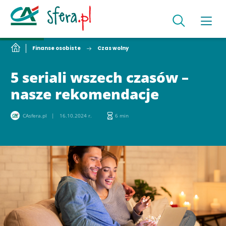
Finanse osobiste
Czas wolny
5 seriali wszech czasów –
nasze rekomendacje
CAsfera.pl
16.10.2024 r.
6 min