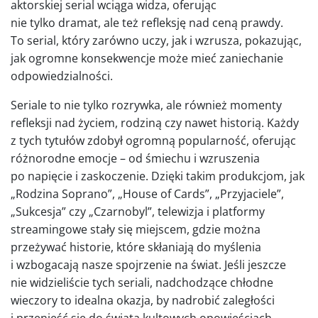
aktorskiej serial wciąga widza, oferując
nie tylko dramat, ale też refleksję nad ceną prawdy.
To serial, który zarówno uczy, jak i wzrusza, pokazując,
jak ogromne konsekwencje może mieć zaniechanie
odpowiedzialności.
Seriale to nie tylko rozrywka, ale również momenty
refleksji nad życiem, rodziną czy nawet historią. Każdy
z tych tytułów zdobył ogromną popularność, oferując
różnorodne emocje – od śmiechu i wzruszenia
po napięcie i zaskoczenie. Dzięki takim produkcjom, jak
„Rodzina Soprano”, „House of Cards”, „Przyjaciele”,
„Sukcesja” czy „Czarnobyl”, telewizja i platformy
streamingowe stały się miejscem, gdzie można
przeżywać historie, które skłaniają do myślenia
i wzbogacają nasze spojrzenie na świat. Jeśli jeszcze
nie widzieliście tych seriali, nadchodzące chłodne
wieczory to idealna okazja, by nadrobić zaległości
i przenieść się do świata kultowych opowieściach.