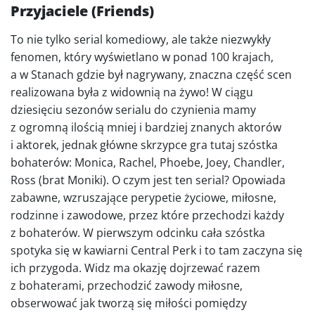
Przyjaciele (Friends)
To nie tylko serial komediowy, ale także niezwykły
fenomen, który wyświetlano w ponad 100 krajach,
a w Stanach gdzie był nagrywany, znaczna część scen
realizowana była z widownią na żywo! W ciągu
dziesięciu sezonów serialu do czynienia mamy
z ogromną ilością mniej i bardziej znanych aktorów
i aktorek, jednak główne skrzypce gra tutaj szóstka
bohaterów: Monica, Rachel, Phoebe, Joey, Chandler,
Ross (brat Moniki). O czym jest ten serial? Opowiada
zabawne, wzruszające perypetie życiowe, miłosne,
rodzinne i zawodowe, przez które przechodzi każdy
z bohaterów. W pierwszym odcinku cała szóstka
spotyka się w kawiarni Central Perk i to tam zaczyna się
ich przygoda. Widz ma okazję dojrzewać razem
z bohaterami, przechodzić zawody miłosne,
obserwować jak tworzą się miłości pomiędzy