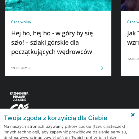
Czas wolny
Czas 
Hej ho, hej ho - w góry by się
Jak 
szło! – szlaki górskie dla
wzr
początkujących wędrowców
12.09.2
19.06.2021 r.
Twoja zgoda z korzyścią dla Ciebie
Na naszych stronach używamy plików cookie (tzw. ciasteczek) i
innych technologii, aby zapewnić prawidłowe działanie serwisu,
Korzystaj z bezpłatnych materiałów, które
dostosowywać jego zawartość do Twoich potrzeb, a także