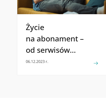
Życie
na abonament –
od serwisów
streamingowych
06.12.2023 r.
po dostawy
środków czystości