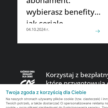
abonament:
wybierasz benefity
jak seriale
04.10.2024 r.
Korzystaj z bezpłat
które przygotowują 
finansowego.
Twoja zgoda z korzyścią dla Ciebie
Na naszych stronach używamy plików cookie (tzw. ciasteczek) i in
Twoich potrzeb, a także dostarczać Ci spersonalizowane reklamy n
cookie – poza plikami niezbędnymi do funkcjonowania serwisu. Zg