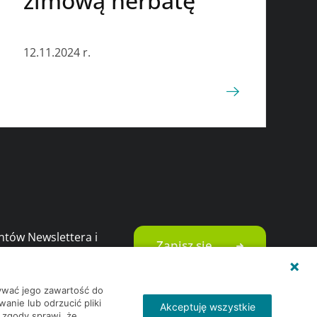
zimową herbatę
12.11.2024 r.
ntów Newslettera i
Zapisz się
ami i promocjami
wywać jego zawartość do
nie lub odrzucić pliki
Akceptuję wszystkie
 zgody sprawi, że