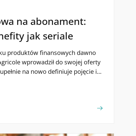
owa na abonament:
efity jak seriale
ynku produktów finansowych dawno
Agricole wprowadził do swojej oferty
upełnie na nowo definiuje pojęcie i
wej. Użytkownik płaci jedną stałą
może korzystać z mnóstwa benefitów.