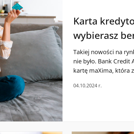
Karta kredyt
wybierasz ben
Takiej nowości na r
nie było. Bank Credit 
kartę maXima, która z
funkcje karty kredyto
04.10.2024 r.
opłatę miesięcznie i 