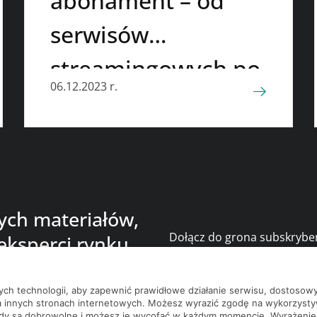
abonament – od
serwisów
streamingowych po
06.12.2023 r.
dostawy środków
czystości
nych materiałów,
Dołącz do grona subskrybe
eksperci rynku
bądź na bieżąco z nowości
nych technologii, aby zapewnić prawidłowe działanie serwisu, dostoso
a innych stronach internetowych. Możesz wyrazić zgodę na wykorzystywa
ody są dobrowolne i możesz je wycofać w każdym momencie. Wyrażenie