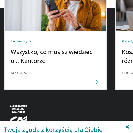
Technologia
Porady
Wszystko, co musisz wiedzieć
Kos
o… Kantorze
różn
14.10.2024 r.
13.03.2
Twoja zgoda z korzyścią dla Ciebie