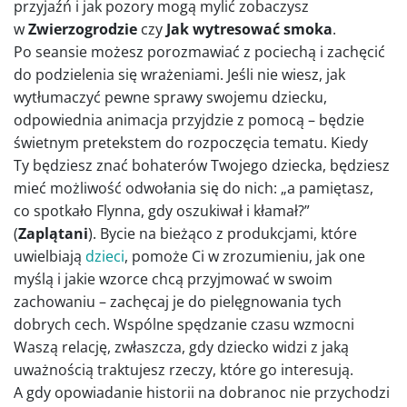
przyjaźń i jak pozory mogą mylić zobaczysz
w
Zwierzogrodzie
czy
Jak wytresować smoka
.
Po seansie możesz porozmawiać z pociechą i zachęcić
do podzielenia się wrażeniami. Jeśli nie wiesz, jak
wytłumaczyć pewne sprawy swojemu dziecku,
odpowiednia animacja przyjdzie z pomocą – będzie
świetnym pretekstem do rozpoczęcia tematu. Kiedy
Ty będziesz znać bohaterów Twojego dziecka, będziesz
mieć możliwość odwołania się do nich: „a pamiętasz,
co spotkało Flynna, gdy oszukiwał i kłamał?”
(
Zaplątani
). Bycie na bieżąco z produkcjami, które
uwielbiają
dzieci
, pomoże Ci w zrozumieniu, jak one
myślą i jakie wzorce chcą przyjmować w swoim
zachowaniu – zachęcaj je do pielęgnowania tych
dobrych cech. Wspólne spędzanie czasu wzmocni
Waszą relację, zwłaszcza, gdy dziecko widzi z jaką
uważnością traktujesz rzeczy, które go interesują.
A gdy opowiadanie historii na dobranoc nie przychodzi