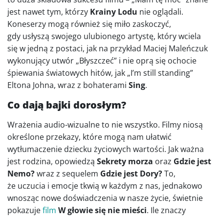
jest nawet tym, którzy
Krainy Lodu
nie oglądali.
Koneserzy mogą również się miło zaskoczyć,
gdy usłyszą swojego ulubionego artystę, który wciela
się w jedną z postaci, jak na przykład Maciej Maleńczuk
wykonujący utwór „Błyszczeć” i nie oprą się ochocie
śpiewania światowych hitów, jak „I’m still standing”
Eltona Johna, wraz z bohaterami
Sing
.
Co dają bajki dorosłym?
Wrażenia audio-wizualne to nie wszystko. Filmy niosą
określone przekazy, które mogą nam ułatwić
wytłumaczenie dziecku życiowych wartości. Jak ważna
jest rodzina, opowiedzą
Sekrety morza
oraz
Gdzie jest
Nemo?
wraz z sequelem
Gdzie jest Dory?
To,
że uczucia i emocje tkwią w każdym z nas, jednakowo
wnosząc nowe doświadczenia w nasze życie, świetnie
pokazuje
film
W głowie się nie mieści
. Ile znaczy