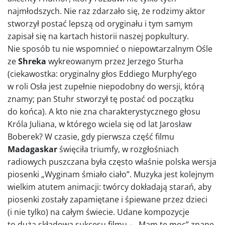
najmłodszych. Nie raz zdarzało się, że rodzimy aktor
stworzył postać lepszą od oryginału i tym samym
zapisał się na kartach historii naszej popkultury.
Nie sposób tu nie wspomnieć o niepowtarzalnym Ośle
ze
Shreka
wykreowanym przez Jerzego Sturha
(ciekawostka: oryginalny głos Eddiego Murphy’ego
w roli Osła jest zupełnie niepodobny do wersji, którą
znamy; pan Stuhr stworzył tę postać od początku
do końca). A kto nie zna charakterystycznego głosu
Króla Juliana, w którego wciela się od lat Jarosław
Boberek? W czasie, gdy pierwsza część filmu
Madagaskar
święciła triumfy, w rozgłośniach
radiowych puszczana była często właśnie polska wersja
piosenki „Wyginam śmiało ciało”. Muzyka jest kolejnym
wielkim atutem animacji: twórcy dokładają starań, aby
piosenki zostały zapamiętane i śpiewane przez dzieci
(i nie tylko) na całym świecie. Udane kompozycje
to duża składowa sukcesu filmu – „Mam tę moc” znane