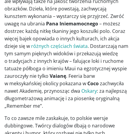
ale wpływają także na jakość tworzenia ruchomych
obrazków. Dzieła, które powstają, zachwycają
kunsztem wykonania – wystarczy się przyjrzeć. Zwróć
uwagę na ubrania
Pana Iniemamocnego
– możesz
dostrzec każdą nitkę tkaniny jego koszulki polo. Coraz
więcej bajek opowiada o innych kulturach, ich akcja
dzieje się w
różnych częściach świata
. Dostarczają nam
tym samym pięknych widoków i przekazują wiedzę
o tradycjach z innych krajów – falujące loki i ruchome
tatuaże półboga o imieniu Maui na egzotycznej wyspie
zauroczyły nie tylko
Vaianę
. Feeria barw
w meksykańskiej okolicy pokazana w
Coco
zachwyciła
nawet Akademię, przynosząc dwa
Oskary
: za najlepszą
długometrażową animację i za piosenkę oryginalną
„Remember me”.
To co zawsze mile zaskakuje, to polskie wersje
dubbingowe. Twórcy dialogów dbają o narodowe
akcenty i humor, który rozbawi nie tylko tych