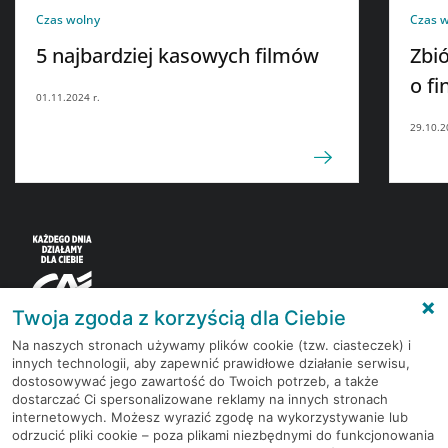
Czas wolny
Czas 
5 najbardziej kasowych filmów
Zbió
o f
01.11.2024 r.
29.10.2
Twoja zgoda z korzyścią dla Ciebie
Na naszych stronach używamy plików cookie (tzw. ciasteczek) i
innych technologii, aby zapewnić prawidłowe działanie serwisu,
Korzystaj z bezpłatnych materiałów, które
dostosowywać jego zawartość do Twoich potrzeb, a także
przygotowują eksperci rynku finansowego.
dostarczać Ci spersonalizowane reklamy na innych stronach
internetowych. Możesz wyrazić zgodę na wykorzystywanie lub
odrzucić pliki cookie – poza plikami niezbędnymi do funkcjonowania
Dołącz do grona subskrybentów Newslettera i bądź