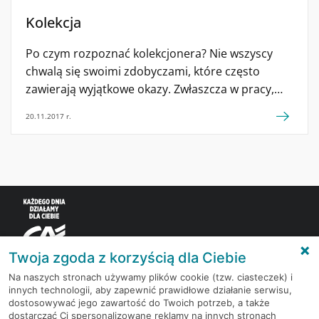
Kolekcja
Po czym rozpoznać kolekcjonera? Nie wszyscy
chwalą się swoimi zdobyczami, które często
zawierają wyjątkowe okazy. Zwłaszcza w pracy,
kiedy większość rozmów dotyczy bieżących zadań
20.11.2017 r.
albo czasu na poznanie się jest naprawdę mało.
A co jeśli w tej samej firmie pracuje kolekcjoner
kapsli, tak jak Wy? Zapraszamy do lektury
kolejnego wywiadu z serii #Łączynaspasja. Czym
jest dla Ciebie pasja ? Pasja to zainteresowania
dające dodatkową energię, niezależnie od czasu,
klimatu, […]
Twoja zgoda z korzyścią dla Ciebie
Na naszych stronach używamy plików cookie (tzw. ciasteczek) i
innych technologii, aby zapewnić prawidłowe działanie serwisu,
Korzystaj z bezpłatnych materiałów, które
dostosowywać jego zawartość do Twoich potrzeb, a także
przygotowują eksperci rynku finansowego.
dostarczać Ci spersonalizowane reklamy na innych stronach