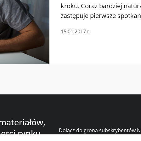
kroku. Coraz bardziej natur
zastępuje pierwsze spotkan
znaleźć grupy osób zainter
15.01.2017 r.
interesuje lub podyskutowa
które trudniej poruszyć w 
technologie wspomagają nas
Pozwalają firmom docierać 
większej grupy ludzi, a os
 materiałów,
Dołącz do grona subskrybentów Ne
erci rynku
bądź na bieżąco z nowościami i p