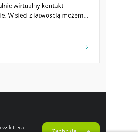
alnie wirtualny kontakt
ie. W sieci z łatwością możemy
esowanych tym, co nas
ć z dużą grupą osób na tematy,
realnym świecie. Nowe
 też na ścieżce kariery.
ze swoją ofertą do coraz
obom poszukującym pracy – […]
wslettera i
Zapisz się
romocjami