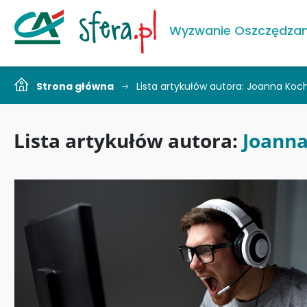
Wyzwanie Oszczędzan
Strona główna
Lista artykułów autora: Joanna Ko
Lista artykułów autora:
Joann