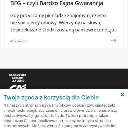
BFG – czyli Bardzo Fajna Gwarancja
Gdy pożyczamy pieniądze znajomym, często
nie spisujemy umowy. Wierzymy na słowo,
że przekazane środki zostaną nam zwrócone „jak
najszybciej” lub w wyznaczonym terminie.
24.01.2017 r.
Spłacanie długów jest zwyczajowo kwestią
honorową. Najchętniej pożyczamy środki osobie,
którą dobrze znamy i która ze względu na swoją
pozycję zawodową/społeczną nie będzie zwlekać
ze zwrotem pieniędzy. Trudniej podjąć decyzję,
gdy znajomy, który prosi o pożyczkę, nie ma stałej
pracy i/lub boryka się z innymi problemami.
Najbardziej obawiamy się, […]
Twoja zgoda z korzyścią dla Ciebie
Na naszych stronach używamy plików cookie (tzw. ciasteczek) i
innych technologii, aby zapewnić prawidłowe działanie serwisu,
Korzystaj z bezpłatnych materiałów, które
dostosowywać jego zawartość do Twoich potrzeb, a także
przygotowują eksperci rynku finansowego.
dostarczać Ci spersonalizowane reklamy na innych stronach
internetowych. Możesz wyrazić zgodę na wykorzystywanie lub