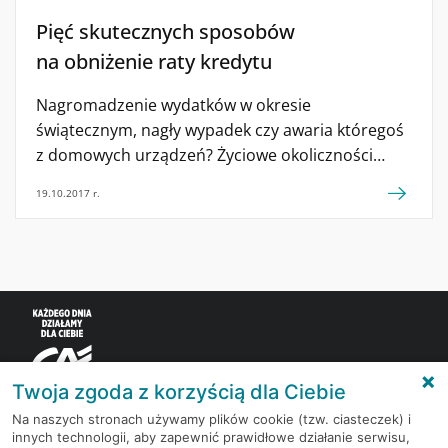
Pięć skutecznych sposobów
na obniżenie raty kredytu
Nagromadzenie wydatków w okresie
świątecznym, nagły wypadek czy awaria któregoś
z domowych urządzeń? Życiowe okoliczności
mogą sprawić, że każdy z nas może mieć
19.10.2017 r.
chwilowe problemy ze spłatą zadłużenia. Jak sobie
z nimi radzić – radzi ekspert banku Credit
Agricole. Obniżenie raty kredytu Mimo
że nie możemy obecnie narzekać na wysokie
stopy procentowe, to wypadałoby prewencyjnie
pomyśleć o tym, w jaki sposób odciążyć domowy
budżet, kiedy zauważamy, że miesięczne spłaty
[…]
Twoja zgoda z korzyścią dla Ciebie
Na naszych stronach używamy plików cookie (tzw. ciasteczek) i
innych technologii, aby zapewnić prawidłowe działanie serwisu,
Korzystaj z bezpłatnych materiałów, które