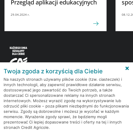
Przegląd aplikacji edukacyjnych
spo
29.04.2024 r.
08.12.2
Twoja zgoda z korzyścią dla Ciebie
Na naszych stronach używamy plików cookie (tzw. ciasteczek) i
innych technologii, aby zapewnić prawidłowe działanie serwisu,
Korzystaj z bezpłatnych materiałów, które
dostosowywać jego zawartość do Twoich potrzeb, a także
przygotowują eksperci rynku finansowego.
dostarczać Ci spersonalizowane reklamy na innych stronach
internetowych. Możesz wyrazić zgodę na wykorzystywanie lub
odrzucić pliki cookie – poza plikami niezbędnymi do funkcjonowania
Dołącz do grona subskrybentów Newslettera i bądź
serwisu. Zgody są dobrowolne i możesz je wycofać w każdym
na bieżąco z nowościami i promocjami
momencie. Wyrażenie zgody sprawi, że będziemy mogli
prezentować Ci lepiej dopasowane treści i oferty na tej i innych
stronach Credit Agricole.
Zapisz się